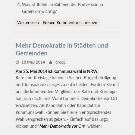
Was ist Ihnen im Rahmen der Konversion in
Gütersloh wichtig?
Weiterlesen
über Kandidatencheck zur Kommunalwahl am 25.
Neuen Kommentar schreiben
Mai 2014 in Gütersloh - die Auswertung
Mehr Demokratie in Städten und
Gemeinden
18 May 2014
jdroop
Am 25. Mai 2014 ist Kommunalwahl in NRW.
Räte und Kreistage haben in Sachen Bürgerbeteiligung
und Transparenz einiges zu entscheiden. Fordern Sie mit
uns die kommenden Mitglieder der Räte und Kreistage
auf, sich nach ihrer Wahl für mehr Demokratie vor Ort
einzusetzen. Als Kandidatin oder Kandidat zur
Kommunalwahl können Sie hier ein entsprechendes
Wahlversprechen abgeben. - Einfach auf das Logo
klicken und "
Mehr Demokratie vor Ort
" wählen: