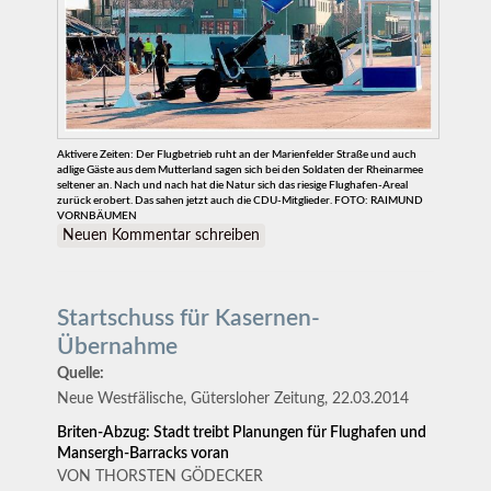
Aktivere Zeiten: Der Flugbetrieb ruht an der Marienfelder Straße und auch
adlige Gäste aus dem Mutterland sagen sich bei den Soldaten der Rheinarmee
seltener an. Nach und nach hat die Natur sich das riesige Flughafen-Areal
zurück erobert. Das sahen jetzt auch die CDU-Mitglieder. FOTO: RAIMUND
VORNBÄUMEN
Neuen Kommentar schreiben
Startschuss für Kasernen-
Übernahme
Quelle:
Neue Westfälische, Gütersloher Zeitung, 22.03.2014
Briten-Abzug: Stadt treibt Planungen für Flughafen und
Mansergh-Barracks voran
VON THORSTEN GÖDECKER