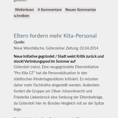
gebeten.
Weiterlesen
über Demokratie wagen! macht Kandidatencheck
4 Kommentare
Neuen Kommentar
schreiben
zur Kommunalwahl
Eltern fordern mehr Kita-Personal
Quelle:
Neue Westfälische, Gütersloher Zeitung, 02.04.2014
Neue Initiative gegründet / Stadt weist Kritik zurück und
stockt Vertretungspool im Sommer auf
Gütersloh (raho). Eine neugegründete Elterninitiative
"Pro Kita GT" hat die Personalsituation in den
städtischen Kindertagesstätten kritisiert. Es müssten
daher mehr Fachkräfte eingestellt werden. Außerdem
fordert die Gruppe um Oliver Johannknecht und
Friederike Liekenbrock eine Senkung der Elternbeiträge,
da Gütersloh hier im Bundes-Vergleich mit an der Spitze
liege.