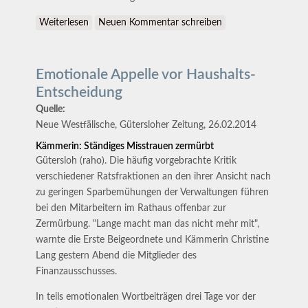
Weiterlesen
über Bürger bleiben im Wahlkampf eher zu Hause
Neuen Kommentar schreiben
Emotionale Appelle vor Haushalts-
Entscheidung
Quelle:
Neue Westfälische, Gütersloher Zeitung, 26.02.2014
Kämmerin: Ständiges Misstrauen zermürbt
Gütersloh (raho). Die häufig vorgebrachte Kritik
verschiedener Ratsfraktionen an den ihrer Ansicht nach
zu geringen Sparbemühungen der Verwaltungen führen
bei den Mitarbeitern im Rathaus offenbar zur
Zermürbung. "Lange macht man das nicht mehr mit",
warnte die Erste Beigeordnete und Kämmerin Christine
Lang gestern Abend die Mitglieder des
Finanzausschusses.
In teils emotionalen Wortbeiträgen drei Tage vor der