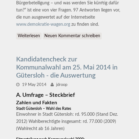
Bürgerbeteiligung – und was werden Sie künftig dafür
tun?“ ist eine von vier Fragen. 97 Antworten liegen vor,
die nun ausgewertet auf der Internetseite
www.demokratie-wagen.org
zu finden sind.
Weiterlesen
über Presseinformation: Kandidatencheck von
Neuen Kommentar schreiben
„Demokratie wagen!“
Kandidatencheck zur
Kommunalwahl am 25. Mai 2014 in
Gütersloh - die Auswertung
19 May 2014
jdroop
A. Umfrage – Steckbrief
Zahlen und Fakten
Stadt Gütersloh – Wahl des Rates
Einwohner in Stadt Gütersloh: rd. 95.000 (Stand Dez.
2012) Wahlberechtigte insgesamt: rd. 77.000 (2009)
(Wahlrecht ab 16 Jahren)