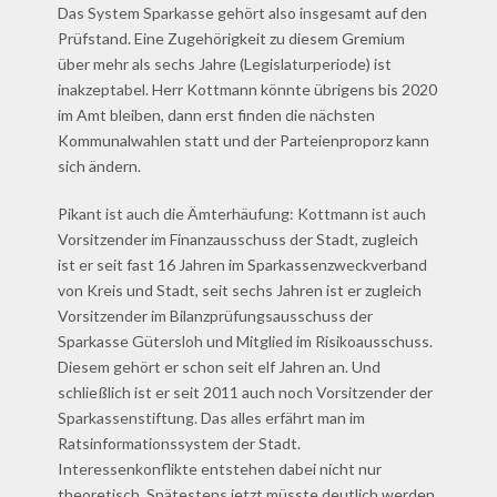
Das System Sparkasse gehört also insgesamt auf den
Prüfstand. Eine Zugehörigkeit zu diesem Gremium
über mehr als sechs Jahre (Legislaturperiode) ist
inakzeptabel. Herr Kottmann könnte übrigens bis 2020
im Amt bleiben, dann erst finden die nächsten
Kommunalwahlen statt und der Parteienproporz kann
sich ändern.
Pikant ist auch die Ämterhäufung: Kottmann ist auch
Vorsitzender im Finanzausschuss der Stadt, zugleich
ist er seit fast 16 Jahren im Sparkassenzweckverband
von Kreis und Stadt, seit sechs Jahren ist er zugleich
Vorsitzender im Bilanzprüfungsausschuss der
Sparkasse Gütersloh und Mitglied im Risikoausschuss.
Diesem gehört er schon seit elf Jahren an. Und
schließlich ist er seit 2011 auch noch Vorsitzender der
Sparkassenstiftung. Das alles erfährt man im
Ratsinformationssystem der Stadt.
Interessenkonflikte entstehen dabei nicht nur
theoretisch. Spätestens jetzt müsste deutlich werden,