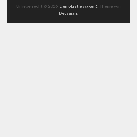
Urheberrecht © 2026,
Demokratie wagen!
. Theme von
Devsaran
.