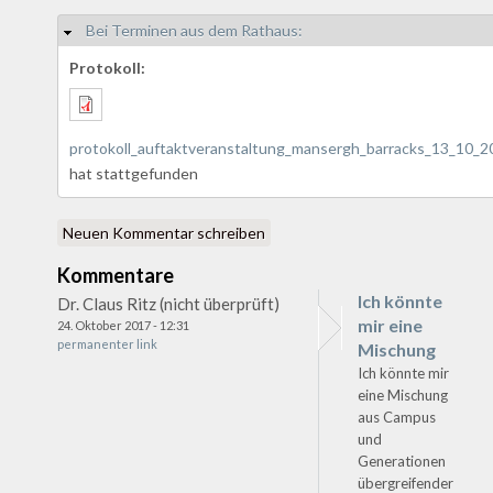
Bei Terminen aus dem Rathaus:
Hide
Protokoll:
protokoll_auftaktveranstaltung_mansergh_barracks_13_10_2
hat stattgefunden
Neuen Kommentar schreiben
Kommentare
Ich könnte
Dr. Claus Ritz (nicht überprüft)
mir eine
24. Oktober 2017 - 12:31
permanenter link
Mischung
Ich könnte mir
eine Mischung
aus Campus
und
Generationen
übergreifender