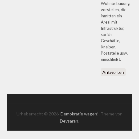
Wohnbebauung
vorstellen, die
inmitten ein
Areal mit
Infrastruktur,
sprich
Geschäfte,
Kneipen,
Poststelle usw.
einschließt.
Antworten
Urheberrecht © 2026,
Demokratie wagen!
. Theme von
Devsaran
.