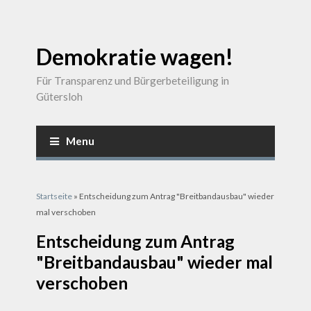
Demokratie wagen!
Für Transparenz und Bürgerbeteiligung in
Gütersloh
Menu
Sie sind hier
Startseite
» Entscheidung zum Antrag "Breitbandausbau" wieder
mal verschoben
Entscheidung zum Antrag
"Breitbandausbau" wieder mal
verschoben