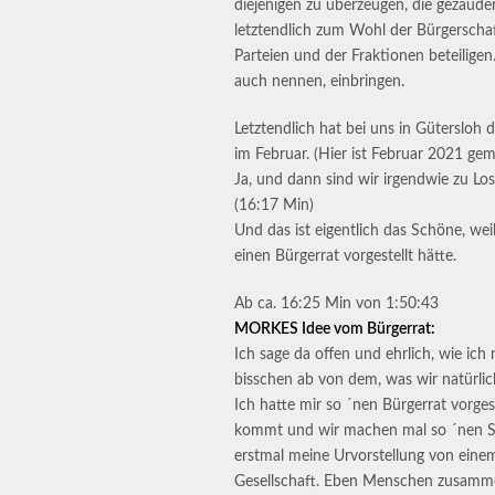
diejenigen zu überzeugen, die gezaude
letztendlich zum Wohl der Bürgerschaf
Parteien und der Fraktionen beteiligen
auch nennen, einbringen.
Letztendlich hat bei uns in Gütersloh 
im Februar. (Hier ist Februar 2021 geme
Ja, und dann sind wir irgendwie zu L
(16:17 Min)
Und das ist eigentlich das Schöne, weil
einen Bürgerrat vorgestellt hätte.
Ab ca. 16:25 Min von 1:50:43
MORKES Idee vom Bürgerrat:
Ich sage da offen und ehrlich, wie ich
bisschen ab von dem, was wir natürlic
Ich hatte mir so ´nen Bürgerrat vorges
kommt und wir machen mal so ´nen S
erstmal meine Urvorstellung von einem
Gesellschaft. Eben Menschen zusamme