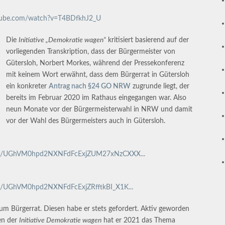
tube.com/watch?v=T4BDfkhJ2_U
Die
Initiative „Demokratie wagen“
kritisiert basierend auf der
vorliegenden Transkription, dass der Bürgermeister von
Gütersloh, Norbert Morkes, während der Pressekonferenz
mit keinem Wort erwähnt, dass dem Bürgerrat in Gütersloh
ein konkreter
Antrag nach §24 GO NRW
zugrunde liegt, der
bereits im Februar 2020 im Rathaus eingegangen war. Also
neun Monate vor der Bürgermeisterwahl in NRW und damit
vor der Wahl des Bürgermeisters auch in Gütersloh.
netrim/UGhVM0hpd2NXNFdFcExjZUM27xNzCXXX...
trim/UGhVM0hpd2NXNFdFcExjZRfftkBI_X1K...
um Bürgerrat. Diesen habe er stets gefordert. Aktiv geworden
gen der
Initiative Demokratie wagen
hat er 2021 das Thema