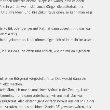
rt haben oder die erstmal skeptisch waren, dass es doch
t sein würde, wenn sich auch Bürger, die außerhalb der
. Und ihre Ideen und ihre Zukunftsvisionen, so kann man es ja
die Politik oder der gesamt Rat hat dann zugestimmt, das war
int! A.d.V.)
osband gekommen. Und können eigentlich nicht mehr loslassen.
, ich sag da auch offen und ehrlich, wie ich mir da eigentlich
 mir einen Bürgerrat vorgestellt hätte. Das weicht dann ein
h jetzt machen.
tellt, ähm, ich mache mal einen Aufruf in der Zeitung, Leute
tammtisch und dann unterhalten wir uns mal. Das war
 Bürgerrat. Also einfach ganz einfach heraus aus der Mitte der
n zu rufen, ob das nachher 12 oder 35 gewesen wären, das