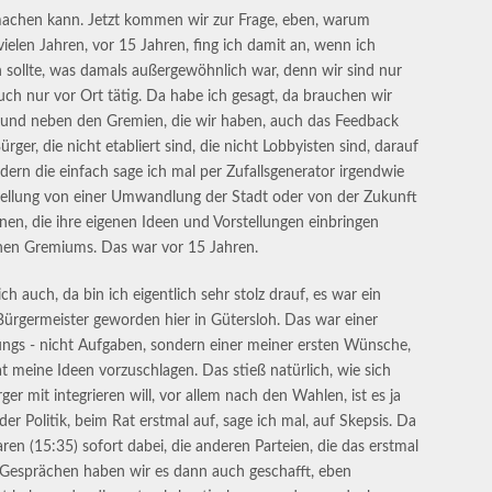
machen kann. Jetzt kommen wir zur Frage, eben, warum
vielen Jahren, vor 15 Jahren, fing ich damit an, wenn ich
sollte, was damals außergewöhnlich war, denn wir sind nur
auch nur vor Ort tätig. Da habe ich gesagt, da brauchen wir
und neben den Gremien, die wir haben, auch das Feedback
er, die nicht etabliert sind, die nicht Lobbyisten sind, darauf
ndern die einfach sage ich mal per Zufallsgenerator irgendwie
llung von einer Umwandlung der Stadt oder von der Zukunft
nen, die ihre eigenen Ideen und Vorstellungen einbringen
chen Gremiums. Das war vor 15 Jahren.
ch auch, da bin ich eigentlich sehr stolz drauf, es war ein
 Bürgermeister geworden hier in Gütersloh. Das war einer
ngs - nicht Aufgaben, sondern einer meiner ersten Wünsche,
meine Ideen vorzuschlagen. Das stieß natürlich, wie sich
er mit integrieren will, vor allem nach den Wahlen, ist es ja
er Politik, beim Rat erstmal auf, sage ich mal, auf Skepsis. Da
aren (15:35) sofort dabei, die anderen Parteien, die das erstmal
n Gesprächen haben wir es dann auch geschafft, eben