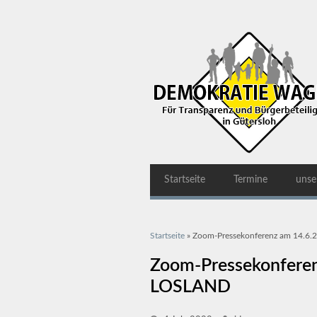
Startseite
Termine
unse
Sie sind hier
Startseite
» Zoom-Pressekonferenz am 14.6.
Zoom-Pressekonferen
LOSLAND