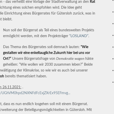
n - das verheißt eine Vorlage der Stadtverwaltung an den
Rat
nrichtung eines solchen empfohlen wird. Die Idee geht
ie Einrichtung eines Bürgerrates für Gütersloh zurück, was in
 bleibt.
Nun soll der Bürgerrat als Teil eines bundesweiten Projekts
ermöglicht werden, mit dem Projektträger
“LOSLAND”
.
Das Thema des Bürgerrates soll demnach lauten:
"Wie
gestalten wir eine enkeltaugliche Zukunft hier bei uns vor
Ort?“
Unsere Bürgerratsfrage von
Demokratie wagen
hätte
geheißen: “Wie wollen wir 2030 zusammen leben?” Beide
ewältigung der Klimakrise, so wie wir es auch bei unserer
loh
bereits thematisiert haben.
am 26.11.2021:
.
etrim/UGhVM0hpd2NXNFdFcExjZXrEx95EFmvg...
t, dass es nun endlich losgehen soll mit einem Bürgerrat.
Erweiterung der Beteiligungsmöglichkeiten in Gütersloh. Mit