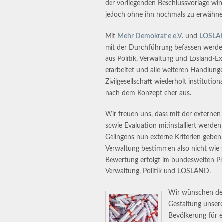
der vorliegenden Beschlussvorlage wi
jedoch ohne ihn nochmals zu erwähne
Mit
Mehr Demokratie e.V.
und
LOSL
mit der Durchführung befassen werde
aus Politik, Verwaltung und Losland-E
erarbeitet und alle weiteren Handlunge
Zivilgesellschaft wiederholt institution
nach dem Konzept eher aus.
Wir freuen uns, dass mit der externen
sowie Evaluation mitinstalliert werde
Gelingens nun externe Kriterien geben, 
Verwaltung bestimmen also nicht wie s
Bewertung erfolgt im bundesweiten Pro
Verwaltung, Politik und LOSLAND.
Wir wünschen dem
Gestaltung unse
Bevölkerung für e