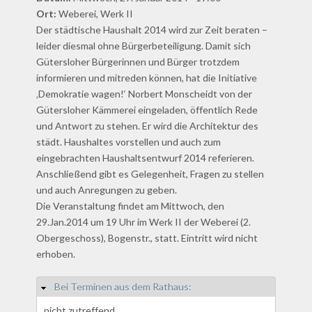
Ort:
Weberei, Werk II
Der städtische Haushalt 2014 wird zur Zeit beraten –
leider diesmal ohne Bürgerbeteiligung. Damit sich
Gütersloher Bürgerinnen und Bürger trotzdem
informieren und mitreden können, hat die Initiative
‚Demokratie wagen!‘ Norbert Monscheidt von der
Gütersloher Kämmerei eingeladen, öffentlich Rede
und Antwort zu stehen. Er wird die Architektur des
städt. Haushaltes vorstellen und auch zum
eingebrachten Haushaltsentwurf 2014 referieren.
Anschließend gibt es Gelegenheit, Fragen zu stellen
und auch Anregungen zu geben.
Die Veranstaltung findet am Mittwoch, den
29.Jan.2014 um 19 Uhr im Werk II der Weberei (2.
Obergeschoss), Bogenstr., statt. Eintritt wird nicht
erhoben.
Bei Terminen aus dem Rathaus:
Hide
nicht zutreffend